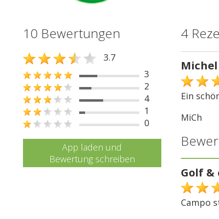
10 Bewertungen
4 Rez
3.7
Michel
3
2
Ein schön
4
1
MiCh
0
Bewer
App laden und
Bewertung schreiben
Golf &
Campo st