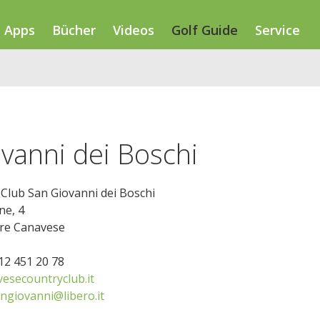
Apps
Bücher
Videos
Golf Guide
Service
ovanni dei Boschi
f Club San Giovanni dei Boschi
ne, 4
re Canavese
012 451 20 78
esecountryclub.it
ngiovanni@libero.it