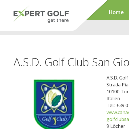
Home
A.S.D. Golf Club San Gi
A.S.D. Gol
Strada Pia
10100 Tor
Italien
Tel.: +39 
www.canav
golfclubsa
9 Löcher