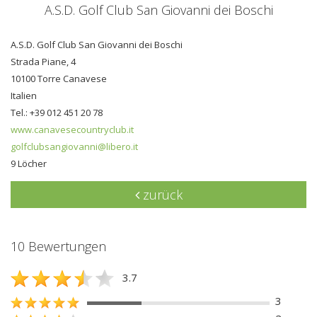
A.S.D. Golf Club San Giovanni dei Boschi
A.S.D. Golf Club San Giovanni dei Boschi
Strada Piane, 4
10100 Torre Canavese
Italien
Tel.: +39 012 451 20 78
www.canavesecountryclub.it
golfclubsangiovanni@libero.it
9 Löcher
zurück
10 Bewertungen
3.7
3