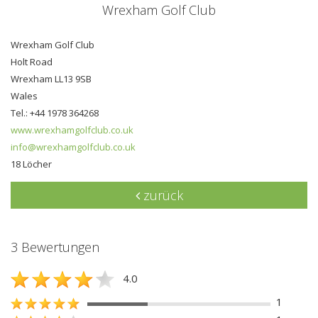
Wrexham Golf Club
Wrexham Golf Club
Holt Road
Wrexham LL13 9SB
Wales
Tel.: +44 1978 364268
www.wrexhamgolfclub.co.uk
info@wrexhamgolfclub.co.uk
18 Löcher
zurück
3 Bewertungen
4.0
1