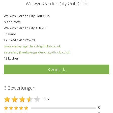
Welwyn Garden City Golf Club
Welwyn Garden City Golf Club
Mannicotts
Welwyn Garden City AL8 7BP
England
Tel.: +44 1707 325243
www.welwyngardencitygolfclub.co.uk
secretary@welwyngardencitygolfclub.co.uk
18 Löcher
zurück
6 Bewertungen
3.5
0