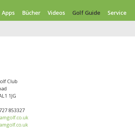
Apps
Bücher
Videos
Golf Guide
Service
olf Club
oad
AL1 1JG
1727 853327
amgolf.co.uk
mgolf.co.uk