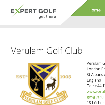
Home
Verulam Golf Club
Verulam G
London R
St Albans 
England
Tel.: +44 
www.verul
gm@verula
18 Löcher