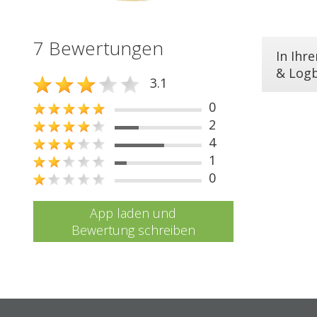
7 Bewertungen
In Ihr
& Log
3.1
0
2
4
1
0
App laden und
Bewertung schreiben