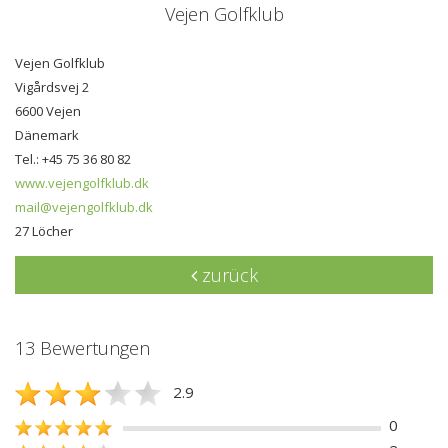
Vejen Golfklub
Vejen Golfklub
Vigårdsvej 2
6600 Vejen
Dänemark
Tel.: +45 75 36 80 82
www.vejengolfklub.dk
mail@vejengolfklub.dk
27 Löcher
zurück
13 Bewertungen
2.9
0