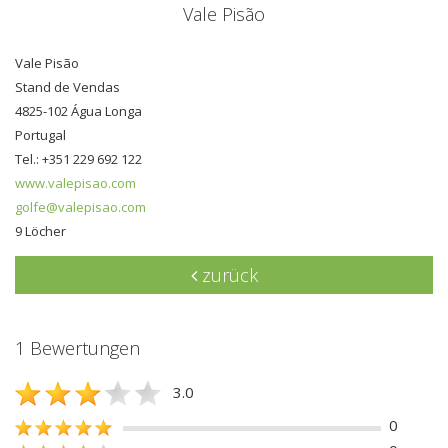
Vale Pisão
Vale Pisão
Stand de Vendas
4825-102 Água Longa
Portugal
Tel.: +351 229 692 122
www.valepisao.com
golfe@valepisao.com
9 Löcher
zurück
1 Bewertungen
3.0
0