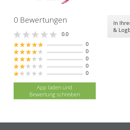
0 Bewertungen
In Ihr
& Log
0.0
0
0
0
0
0
App laden und
Bewertung schreiben