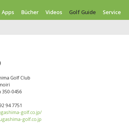
Apps
Bücher
Videos
Golf Guide
Service
b
ima Golf Club
noiri
 350-0456
492 94 7751
gashima-golf.co.jp/
ugashima-golf.co.jp