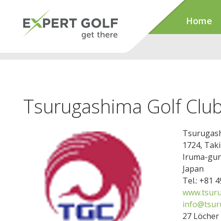
Home
Tsurugashima Golf Clu
Tsurugash
1724, Taki
Iruma-gun
Japan
Tel.: +81 
www.tsuru
info@tsur
27 Löcher