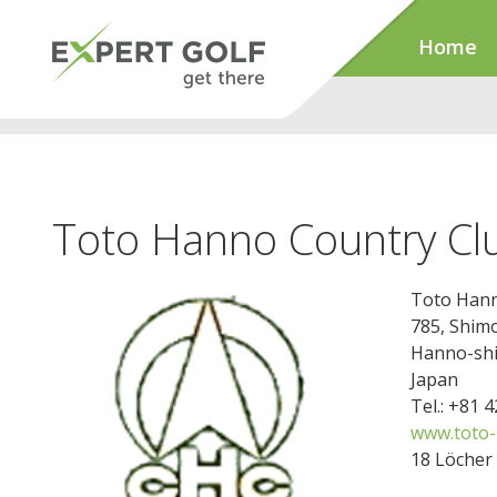
Home
Toto Hanno Country Cl
Toto Hann
785, Shim
Hanno-shi
Japan
Tel.: +81 
www.toto-
18 Löcher