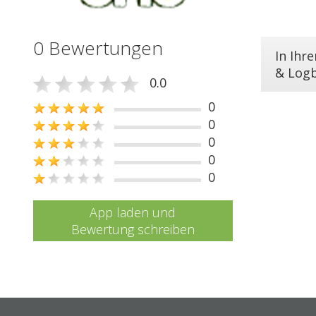
0 Bewertungen
In Ihr
& Log
0.0
0
0
0
0
0
App laden und
Bewertung schreiben