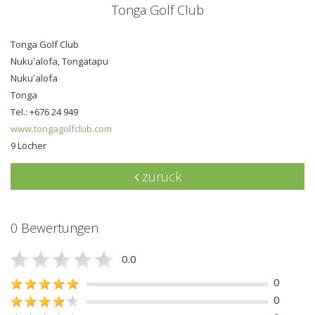
Tonga Golf Club
Tonga Golf Club
Nukuʻalofa, Tongatapu
Nukuʻalofa
Tonga
Tel.: +676 24 949
www.tongagolfclub.com
9 Löcher
zurück
0 Bewertungen
0.0
0
0