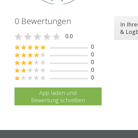
0 Bewertungen
In Ihr
& Log
0.0
0
0
0
0
0
App laden und
Bewertung schreiben