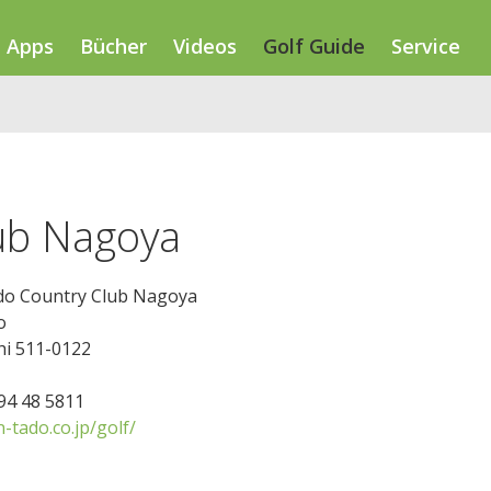
Apps
Bücher
Videos
Golf Guide
Service
ub Nagoya
o Country Club Nagoya
o
i 511-0122
594 48 5811
tado.co.jp/golf/