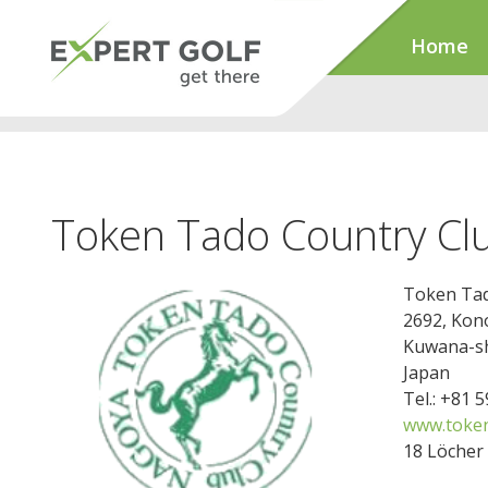
Home
Token Tado Country Cl
Token Tad
2692, Kon
Kuwana-sh
Japan
Tel.: +81 
www.token-
18 Löcher