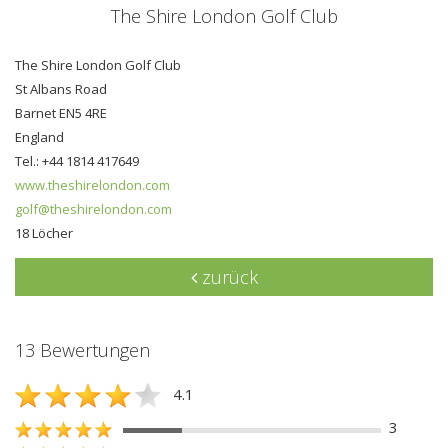
The Shire London Golf Club
The Shire London Golf Club
St Albans Road
Barnet EN5 4RE
England
Tel.: +44 1814 417649
www.theshirelondon.com
golf@theshirelondon.com
18 Löcher
zurück
13 Bewertungen
4.1
3