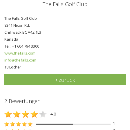
The Falls Golf Club
The Falls Golf Club
8341 Nixon Rd.
Chilliwack BC V4Z 1L3
Kanada
Tel.: +1 604 794 3300
www.thefalls.com
info@thefalls.com
18 Löcher
zurück
2 Bewertungen
4.0
1