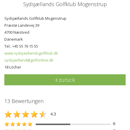
Sydsjællands Golfklub Mogenstrup
Sydsjællands Golfklub Mogenstrup
Præstø Landevej 39
4700 Næstved
Dänemark
Tel.: +45 55 76 15 55
www.sydsjaellandsgolfklub.dk
sydsjaelland@golfonline.dk
18 Löcher
zurück
13 Bewertungen
4.3
6