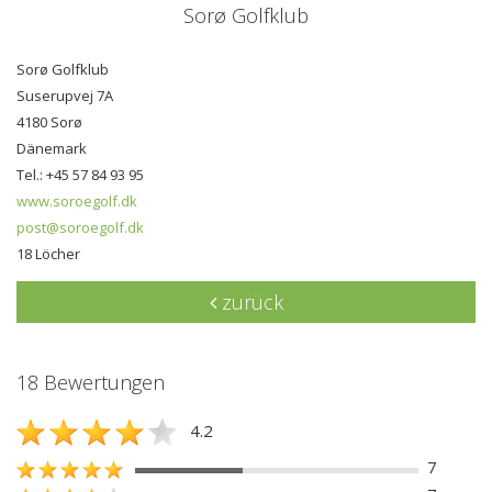
Sorø Golfklub
Sorø Golfklub
Suserupvej 7A
4180 Sorø
Dänemark
Tel.: +45 57 84 93 95
www.soroegolf.dk
post@soroegolf.dk
18 Löcher
zurück
18 Bewertungen
4.2
7