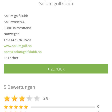
Solum golfklubb
Solum golfklubb
Solumveien 4
3080 Holmestrand
Norwegen
Tel.: +47 97632520
www.solumgolf.no
post@solumgolfklubb.no
18 Löcher
zurück
5 Bewertungen
2.8
0