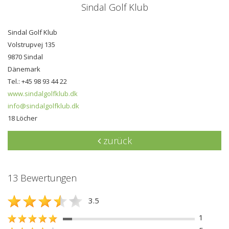
Sindal Golf Klub
Sindal Golf Klub
Volstrupvej 135
9870 Sindal
Dänemark
Tel.: +45 98 93 44 22
www.sindalgolfklub.dk
info@sindalgolfklub.dk
18 Löcher
zurück
13 Bewertungen
3.5
1