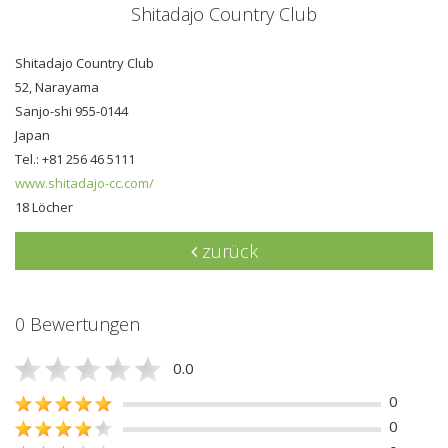
Shitadajo Country Club
Shitadajo Country Club
52, Narayama
Sanjo-shi 955-0144
Japan
Tel.: +81 256 46 5111
www.shitadajo-cc.com/
18 Löcher
zurück
0 Bewertungen
0.0
0
0