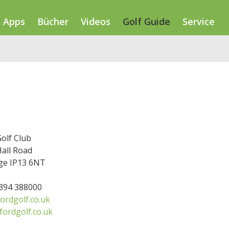
Apps
Bücher
Videos
Golf Guide
Service
olf Club
all Road
ge IP13 6NT
1394 388000
ordgolf.co.uk
fordgolf.co.uk