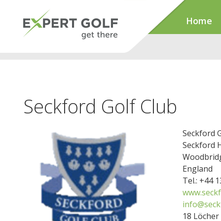
Home
Seckford Golf Club
Seckford G
Seckford H
Woodbrid
England
Tel.: +44 
www.seckf
info@seck
18 Löcher