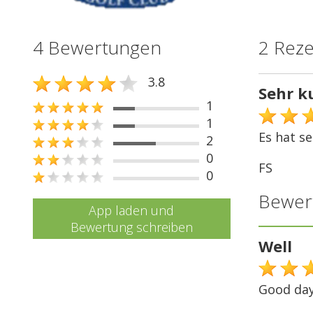
4 Bewertungen
2 Rez
3.8
Sehr k
1
1
Es hat s
2
0
FS
0
Bewer
App laden und
Bewertung schreiben
Well
Good day