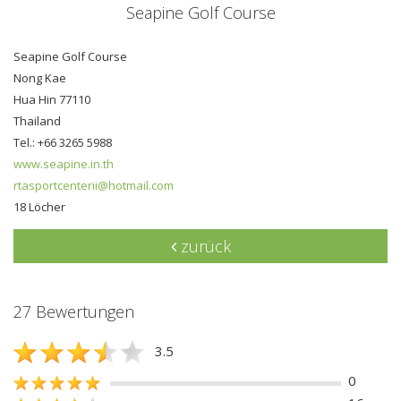
Seapine Golf Course
Seapine Golf Course
Nong Kae
Hua Hin 77110
Thailand
Tel.: +66 3265 5988
www.seapine.in.th
rtasportcenterii@hotmail.com
18 Löcher
zurück
27 Bewertungen
3.5
0