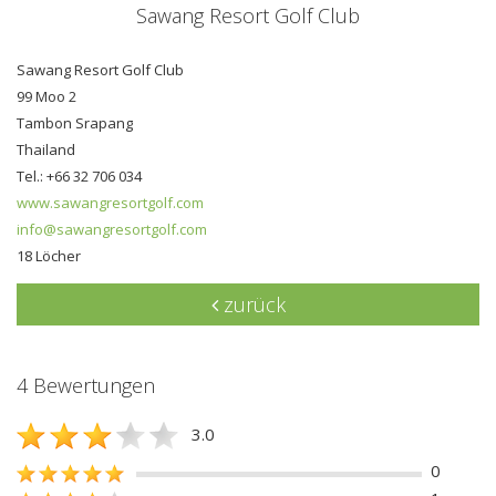
Sawang Resort Golf Club
Sawang Resort Golf Club
99 Moo 2
Tambon Srapang
Thailand
Tel.: +66 32 706 034
www.sawangresortgolf.com
info@sawangresortgolf.com
18 Löcher
zurück
4 Bewertungen
3.0
0