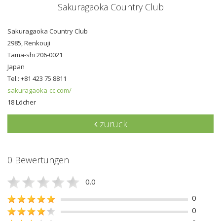
Sakuragaoka Country Club
Sakuragaoka Country Club
2985, Renkouji
Tama-shi 206-0021
Japan
Tel.: +81 423 75 8811
sakuragaoka-cc.com/
18 Löcher
zurück
0 Bewertungen
0.0
0
0