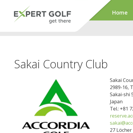
Home
Sakai Country Club
Sakai Cou
2989-16, 
Sakai-shi 
Japan
Tel.: +81 
reserve.a
sakai@acc
27 Löcher