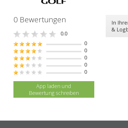
0 Bewertungen
In Ihr
& Log
0.0
0
0
0
0
0
App laden und
Bewertung schreiben