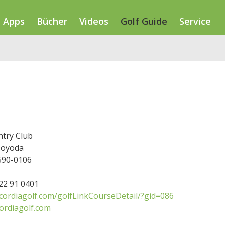
Apps
Bücher
Videos
Golf Guide
Service
ntry Club
Toyoda
590-0106
722 91 0401
ccordiagolf.com/golfLinkCourseDetail/?gid=086
ordiagolf.com