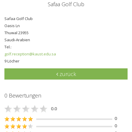
Safaa Golf Club
Safaa Golf Club
Oasis Ln
Thuwal 23955
Saudi-Arabien
Tel.:
golf.reception@kaust.edu.sa
9 Löcher
zurück
0 Bewertungen
0.0
0
0