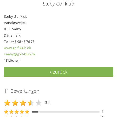
Sæby Golfklub
Sæby Golfklub
Vandløsvej 50
9300 Sæby
Dänemark
Tel.: +45 98 46 76 77
www.golf-klub.dk
saeby@golf-klub.dk
18 Löcher
zurück
11 Bewertungen
3.4
1