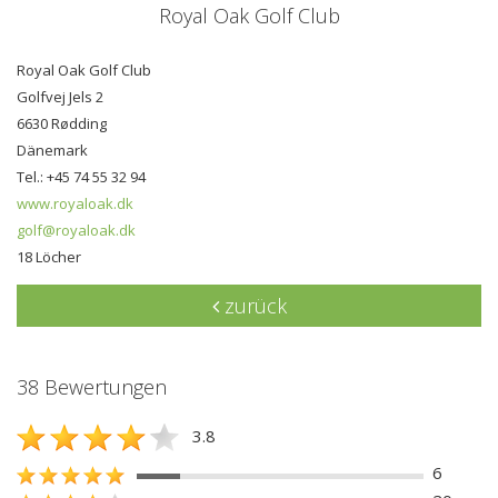
Royal Oak Golf Club
Royal Oak Golf Club
Golfvej Jels 2
6630 Rødding
Dänemark
Tel.: +45 74 55 32 94
www.royaloak.dk
golf@royaloak.dk
18 Löcher
zurück
38 Bewertungen
3.8
6