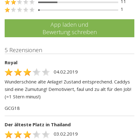
11
1
App laden und
Bewertung schreiben
5 Rezensionen
Royal
04.02.2019
Wunderschöne alte Anlage! Zustand entsprechend. Caddys
sind eine Zumutung! Demotiviert, faul und zu alt für den Job!
(=1 Stern minus!)
GCG18
Der älteste Platz in Thailand
03.02.2019