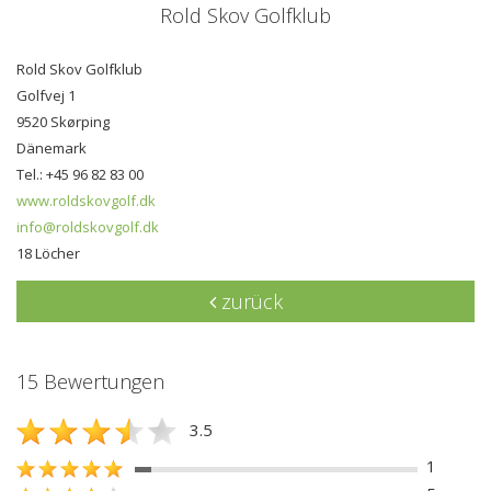
Rold Skov Golfklub
Rold Skov Golfklub
Golfvej 1
9520 Skørping
Dänemark
Tel.: +45 96 82 83 00
www.roldskovgolf.dk
info@roldskovgolf.dk
18 Löcher
zurück
15 Bewertungen
3.5
1