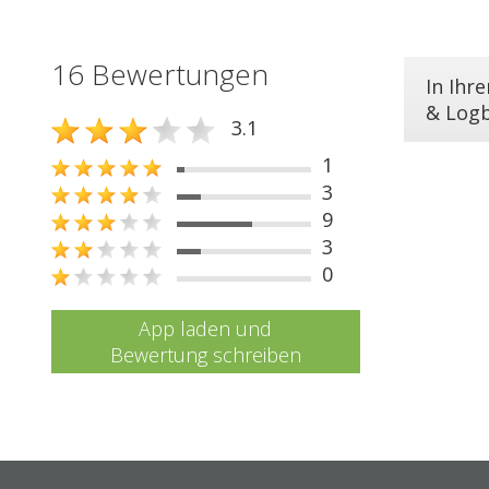
16 Bewertungen
In Ihr
& Log
3.1
1
3
9
3
0
App laden und
Bewertung schreiben