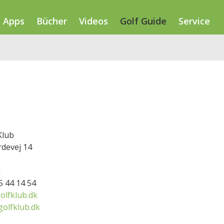
Apps
Bücher
Videos
Golf Guide
Service
Klub
devej 14
k
75 44 14 54
olfklub.dk
golfklub.dk