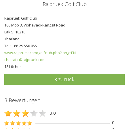
Rajpruek Golf Club
Rajpruek Golf Club
100 Moo 3, Vibhavadi-Rangsit Road
Lak Si 10210
Thailand
Tel.: +66 29 550 055
www.rajpruek.com/golfclub.php?lang=EN
chairat.c@rajpruek.com
18 Löcher
zurück
3 Bewertungen
3.0
0