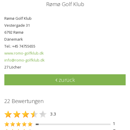
Rømø Golf Klub
Rømø Golf Klub
Vestergade 31
6792 Rømø
Dänemark
Tel.: +45 74755655
www.romo-golfklub.dk
info@romo-golfklub.dk
27 Löcher
zurück
22 Bewertungen
3.3
1