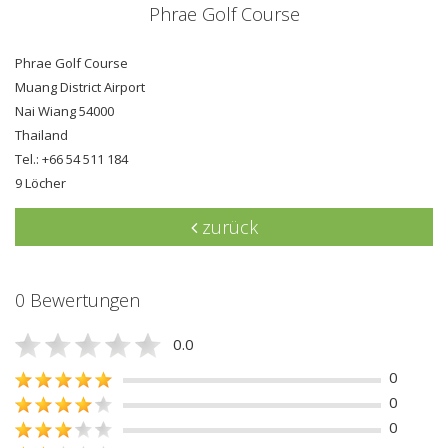
Phrae Golf Course
Phrae Golf Course
Muang District Airport
Nai Wiang 54000
Thailand
Tel.: +66 54 511 184
9 Löcher
zurück
0 Bewertungen
0.0
0
0
0