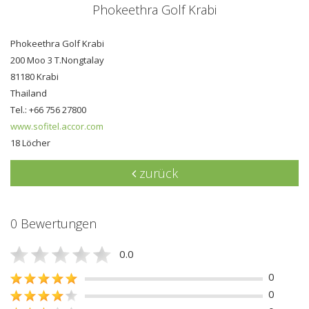
Phokeethra Golf Krabi
Phokeethra Golf Krabi
200 Moo 3 T.Nongtalay
81180 Krabi
Thailand
Tel.: +66 756 27800
www.sofitel.accor.com
18 Löcher
zurück
0 Bewertungen
0.0
0
0