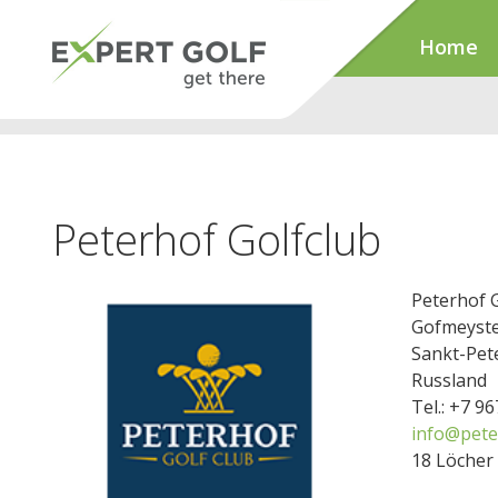
Home
Peterhof Golfclub
Peterhof G
Gofmeyster
Sankt-Pet
Russland
Tel.: +7 9
info@pete
18 Löcher