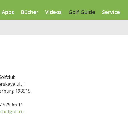
Apps
Bücher
Videos
Golf Guide
Service
olfclub
skaya ul., 1
erburg 198515
67 979 66 11
rhofgolf.ru