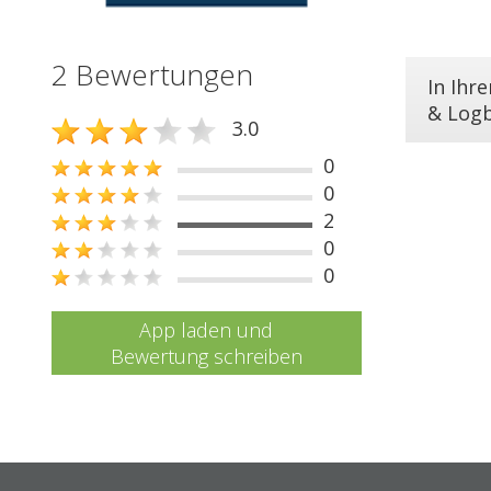
2 Bewertungen
In Ihr
& Log
3.0
0
0
2
0
0
App laden und
Bewertung schreiben