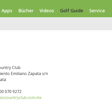
Apps
Bücher
Videos
Golf Guide
Service
ountry Club
iento Emiliano Zapata s/n
ata
800 070 9272
socountryclub.com.mx