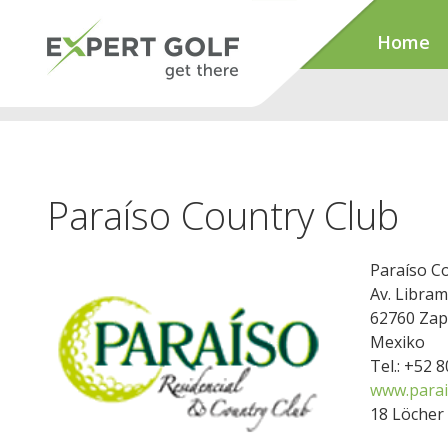
Home
Paraíso Country Club
Paraíso C
Av. Libram
62760 Zap
Mexiko
Tel.: +52 
www.parai
18 Löcher