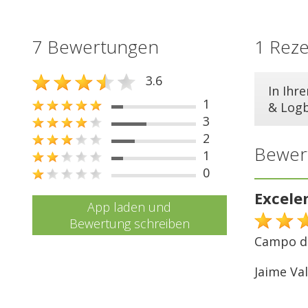
7 Bewertungen
1 Rez
3.6
In Ihr
1
& Log
3
2
Bewer
1
0
Excele
App laden und
Bewertung schreiben
Campo di
Jaime Val