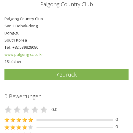
Palgong Country Club
Palgong Country Club
San 1 Dohak-dong
Dong-gu
South Korea
Tel.: +82 539828080
www.palgong-cc.co.kr
18 Löcher
zurück
0 Bewertungen
0.0
0
0