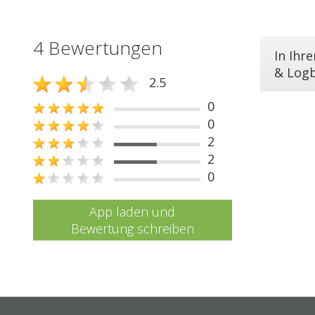
4 Bewertungen
In Ihr
& Log
2.5
0
0
2
2
0
App laden und
Bewertung schreiben