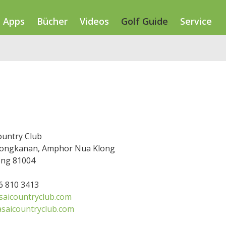
Apps
Bücher
Videos
Golf Guide
Service
ountry Club
longkanan, Amphor Nua Klong
ng 81004
86 810 3413
aicountryclub.com
saicountryclub.com