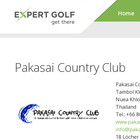
Home
Pakasai Country Club
Pakasai C
Tambol K
Nuea Khlo
Thailand
Tel.: +66 
www.pakas
info@paka
18 Löcher