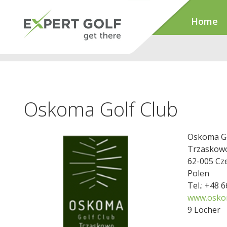
Home
Oskoma Golf Club
Oskoma Go
Trzaskow
62-005 Cz
Polen
Tel.: +48 
www.osko
9 Löcher