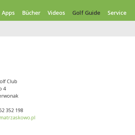
Apps
Bücher
Videos
Golf Guide
Service
lf Club
o 4
erwonak
662 352 198
matrzaskowo.pl