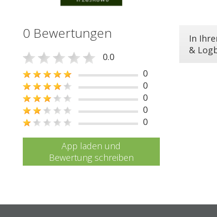
0 Bewertungen
In Ihr
& Log
0.0
0
0
0
0
0
App laden und
Bewertung schreiben