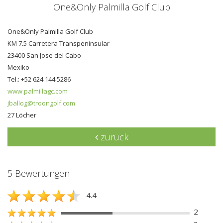
One&Only Palmilla Golf Club
One&Only Palmilla Golf Club
KM 7.5 Carretera Transpeninsular
23400 San Jose del Cabo
Mexiko
Tel.: +52 624 144 5286
www.palmillagc.com
jballog@troongolf.com
27 Löcher
zurück
5 Bewertungen
4.4
2