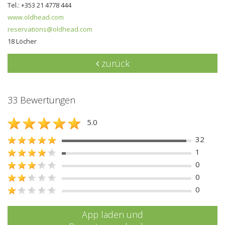
Tel.: +353 21 4778 444
www.oldhead.com
reservations@oldhead.com
18 Löcher
zurück
33 Bewertungen
5.0
32
1
0
0
0
App laden und