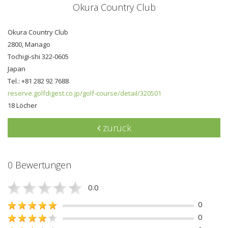
Okura Country Club
Okura Country Club
2800, Manago
Tochigi-shi 322-0605
Japan
Tel.: +81 282 92 7688
reserve.golfdigest.co.jp/golf-course/detail/320501
18 Löcher
zurück
0 Bewertungen
0.0
0
0