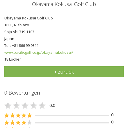
Okayama Kokusai Golf Club
Okayama Kokusai Golf Club
1800, Nishiazo
Soja-shi 719-1103
Japan
Tel.: +81 866 99 9311
www.pacificgolf.co.jp/okayamakokusai/
18 Löcher
zurück
0 Bewertungen
0.0
0
0