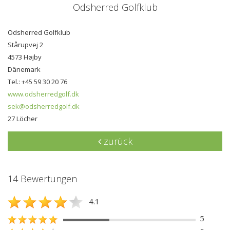
Odsherred Golfklub
Odsherred Golfklub
Stårupvej 2
4573 Højby
Dänemark
Tel.: +45 59 30 20 76
www.odsherredgolf.dk
sek@odsherredgolf.dk
27 Löcher
zurück
14 Bewertungen
4.1
5