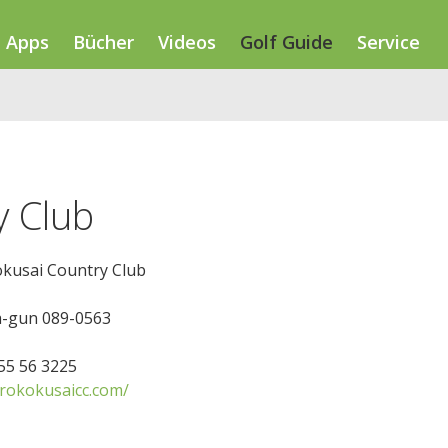
Apps
Bücher
Videos
Golf Guide
Service
y Club
okusai Country Club
-gun 089-0563
155 56 3225
rokokusaicc.com/