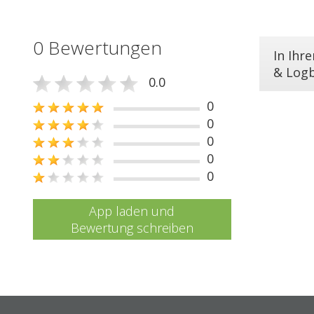
0 Bewertungen
In Ihr
& Log
0.0
0
0
0
0
0
App laden und
Bewertung schreiben