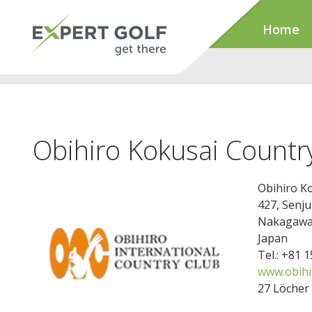
Home
Obihiro Kokusai Countr
Obihiro K
427, Senju
Nakagawa
Japan
Tel.: +81 
www.obihi
27 Löcher