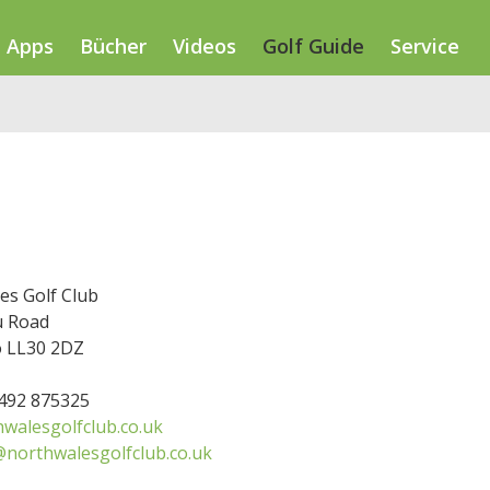
Apps
Bücher
Videos
Golf Guide
Service
es Golf Club
u Road
 LL30 2DZ
1492 875325
walesgolfclub.co.uk
@northwalesgolfclub.co.uk