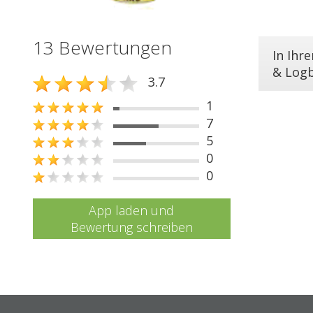
13 Bewertungen
In Ihr
& Log
3.7
1
7
5
0
0
App laden und
Bewertung schreiben