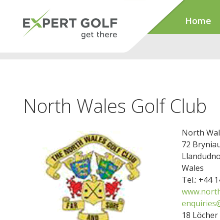
Home
North Wales Golf Club
North Wal
72 Brynia
Llandudno
Wales
Tel.: +44 
www.north
enquiries
18 Löcher