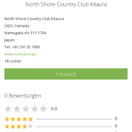
North Shore Country Club Kitaura
North Shore Country Club Kitaura
2423, Yamada
Namegata-shi 311-1704
Japan
Tel.: +81 291 35 1900
www.nskitaura.jp/
18 Löcher
zurück
0 Bewertungen
0.0
0
0