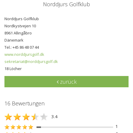
Norddjurs Golfklub
Norddjurs Golfklub
Nordkystvejen 10
8961 Allingåbro
Dänemark
Tel.: +45 86 48 07 44
www.norddjursgolf.dk
sekretariat@norddjursgolf.dk
18 Löcher
zurück
16 Bewertungen
3.4
1