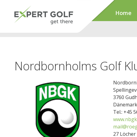
Home
Nordbornholms Golf Kl
Nordbornh
Spellingev
3760 Gud
Dänemar
Tel.: +45 
www.nbgk
mail@roeg
27 Löcher