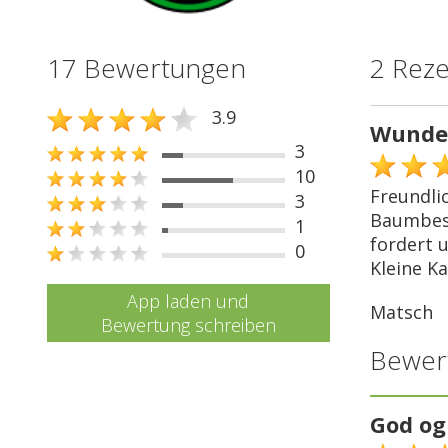
17 Bewertungen
2 Rez
3.9
Wunder
3
10
Freundli
3
Baumbest
1
fordert 
0
Kleine K
App laden und
Matsch
Bewertung schreiben
Bewer
God og