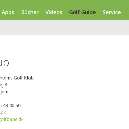
Apps
Bücher
Videos
Golf Guide
Service
ub
olms Golf Klub
ej 3
hjem
k
56 48 40 50
.dk
olfbane.dk