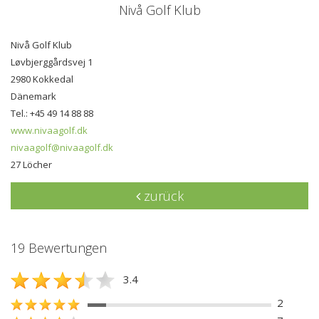
Nivå Golf Klub
Nivå Golf Klub
Løvbjerggårdsvej 1
2980 Kokkedal
Dänemark
Tel.: +45 49 14 88 88
www.nivaagolf.dk
nivaagolf@nivaagolf.dk
27 Löcher
zurück
19 Bewertungen
3.4
2