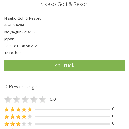
Niseko Golf & Resort
Niseko Golf & Resort
46-1, Sakae
Isoya-gun 048-1325
Japan
Tel.: +81 136 56 2121
18 Löcher
zurück
0 Bewertungen
0.0
0
0
0